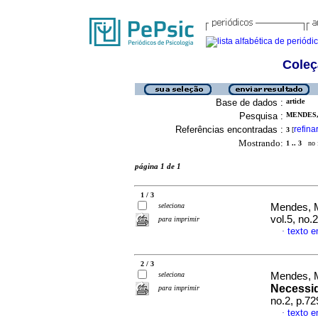
Coleç
Base de dados :
article
Pesquisa :
MENDES,
Referências encontradas :
refina
3
[
Mostrando:
1 .. 3
no f
página 1 de 1
1 / 3
seleciona
Mendes, 
vol.5, no
para imprimir
texto 
·
2 / 3
seleciona
Mendes, 
Necessid
para imprimir
no.2, p.7
texto e
·