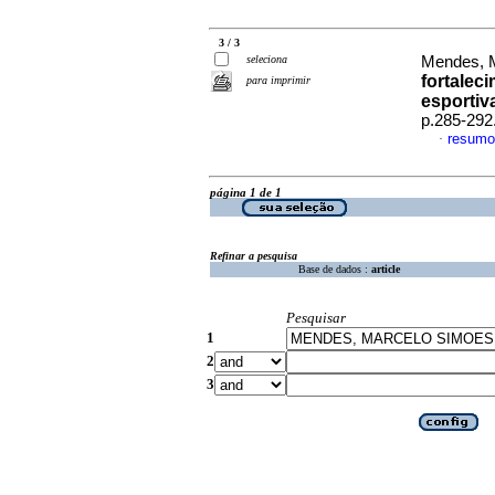
3 / 3
seleciona
Mendes, 
fortalec
para imprimir
esportiv
p.285-292
resumo
·
página 1 de 1
Refinar a pesquisa
Base de dados :
article
Pesquisar
1
2
3