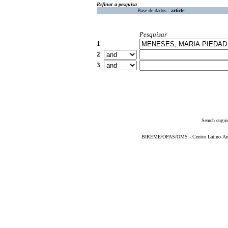
Refinar a pesquisa
Base de dados :
article
Pesquisar
1
2
3
Search engin
BIREME/OPAS/OMS - Centro Latino-Ame