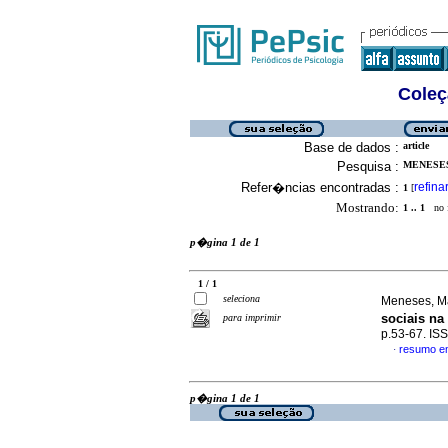
Coleç
Base de dados :
article
Pesquisa :
MENESES
Refer�ncias encontradas :
refina
1
[
Mostrando:
1 .. 1
no f
p�gina 1 de 1
1 / 1
seleciona
Meneses, Ma
sociais na
para imprimir
p.53-67. IS
resumo e
·
p�gina 1 de 1