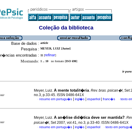
Coleção da biblioteca
Base de dados :
article
Pesquisa :
MEYER, LUIZ [Autor]
er�ncias encontradas :
refinar
11
[
]
Mostrando:
1 .. 10
no formato [
ISO 690
]
ir pa
A mente totalit�ria
Meyer, Luiz.
.
Rev. bras. psican�l
, Set 
no.3, p.33-45. ISSN 0486-641X
imir
|
|
|
resumo em portugu�s
ingl�s
espanhol
franc�s
texto e
·
·
A an�lise did�tica deve ser mantida?
Meyer, Luiz.
.
Rev
imir
psican�l
, Set 2007, vol.41, no.3, p.33-40. ISSN 0486-641X
|
|
resumo em portugu�s
ingl�s
espanhol
texto em portugu
·
·