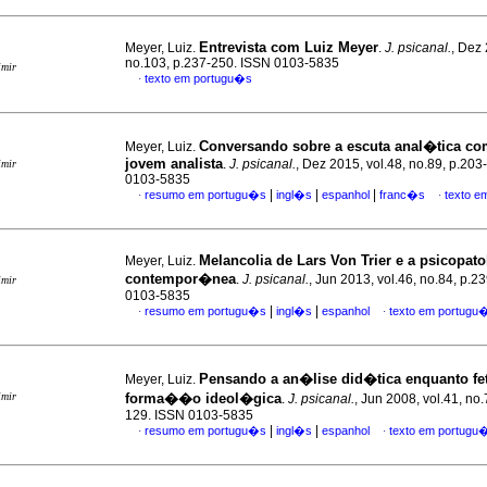
Entrevista com Luiz Meyer
Meyer, Luiz.
.
J. psicanal.
, Dez 
no.103, p.237-250. ISSN 0103-5835
imir
texto em portugu�s
·
Conversando sobre a escuta anal�tica co
Meyer, Luiz.
jovem analista
.
J. psicanal.
, Dez 2015, vol.48, no.89, p.203
imir
0103-5835
|
|
|
resumo em portugu�s
ingl�s
espanhol
franc�s
texto e
·
·
Melancolia de Lars Von Trier e a psicopato
Meyer, Luiz.
contempor�nea
.
J. psicanal.
, Jun 2013, vol.46, no.84, p.2
imir
0103-5835
|
|
resumo em portugu�s
ingl�s
espanhol
texto em portugu
·
·
Pensando a an�lise did�tica enquanto fet
Meyer, Luiz.
imir
forma��o ideol�gica
.
J. psicanal.
, Jun 2008, vol.41, no.
129. ISSN 0103-5835
|
|
resumo em portugu�s
ingl�s
espanhol
texto em portugu
·
·