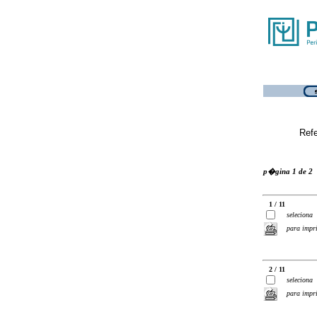
Ref
p�gina 1 de 2
1 / 11
seleciona
para impr
2 / 11
seleciona
para impr