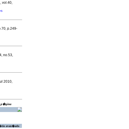
, vol.40,
�s
o.70, p.249-
4, no.53,
Jul 2010,
ra p�gina
�rio avan�ado