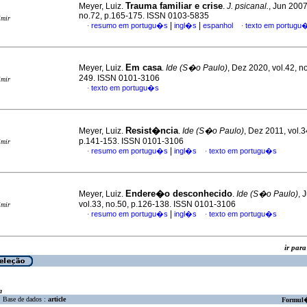
Trauma familiar e crise
Meyer, Luiz.
.
J. psicanal.
, Jun 2007
no.72, p.165-175. ISSN 0103-5835
imir
|
|
resumo em portugu�s
ingl�s
espanhol
texto em portugu
·
·
Em casa
Meyer, Luiz.
.
Ide (S�o Paulo)
, Dez 2020, vol.42, n
249. ISSN 0101-3106
imir
texto em portugu�s
·
Resist�ncia
Meyer, Luiz.
.
Ide (S�o Paulo)
, Dez 2011, vol.3
p.141-153. ISSN 0101-3106
imir
|
resumo em portugu�s
ingl�s
texto em portugu�s
·
·
Endere�o desconhecido
Meyer, Luiz.
.
Ide (S�o Paulo)
, 
vol.33, no.50, p.126-138. ISSN 0101-3106
imir
|
resumo em portugu�s
ingl�s
texto em portugu�s
·
·
ir pa
a
Base de dados :
article
Formul