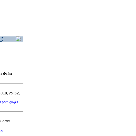
ra p�gina
2018, vol.52,
m portugu�s
. bras.
�s