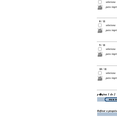
seleciona
para impr
8 / 11
seleciona
para impr
9 / 11
seleciona
para impr
10 / 11
seleciona
para impr
p�gina 1 de 2
Refinar a pesquis