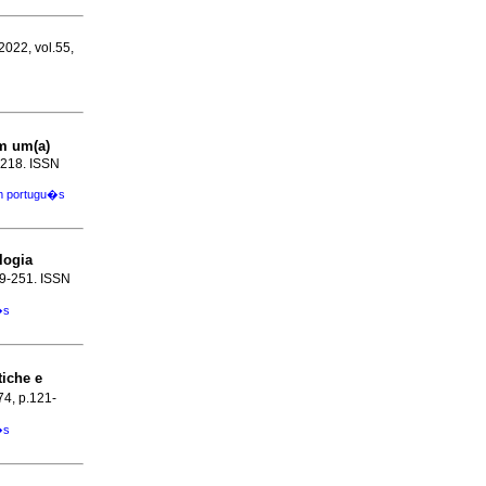
2022, vol.55,
m um(a)
-218. ISSN
m portugu�s
logia
39-251. ISSN
�s
iche e
74, p.121-
�s