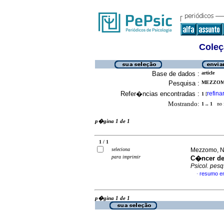
Coleç
Base de dados :
article
Pesquisa :
MEZZOMO
Refer�ncias encontradas :
refina
1
[
Mostrando:
1 .. 1
no f
p�gina 1 de 1
1 / 1
seleciona
Mezzomo, Na
para imprimir
C�ncer de
Psicol. pesq
resumo e
·
p�gina 1 de 1