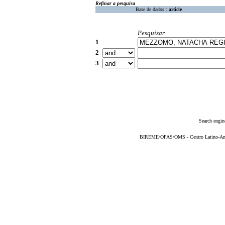
Refinar a pesquisa
Base de dados :
article
Pesquisar
1
2
3
Search engin
BIREME/OPAS/OMS - Centro Latino-Ame