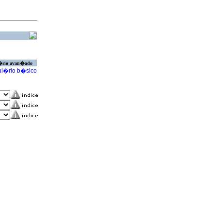
�rio avan�ado
l�rio b�sico