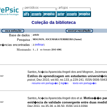
Coleção da biblioteca
Base de dados :
article
Pesquisa :
MOGNON, JOCEMARA FERRREIRA [Autor]
er�ncias encontradas :
refinar
2
[
]
Mostrando:
1 .. 2
no formato [
ISO 690
]
Santos, Ac�cia Aparecida Angeli dos and Mognon, Jocemara 
Estilos de aprendizagem em estudantes universit�ri
imir
psicol
, Dez 2010, vol.60, no.133, p.229-241. ISSN 0006-5943
|
resumo em portugu�s
ingl�s
texto em portugu�s
·
·
Motiva��o par
Santos, Ac�cia Aparecida Angeli dos et al.
imir
evid�ncia de validade convergente entre duas medid
Dez 2011, no.35-36, p.36-50. ISSN 1413-0394