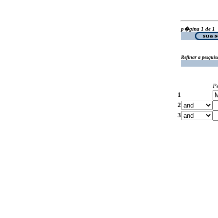
p�gina 1 de 1
Refinar a pesquis
P
1
2
3