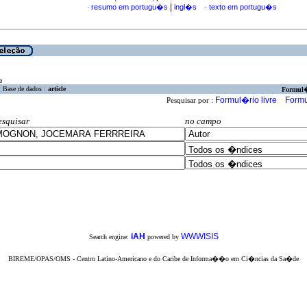
|
resumo em portugu�s
ingl�s
texto em portugu�s
·
·
a
Base de dados :
article
Formul
Formul�rio livre
Formu
Pesquisar por :
esquisar
no campo
iAH
WWWISIS
Search engine:
powered by
BIREME/OPAS/OMS - Centro Latino-Americano e do Caribe de Informa��o em Ci�ncias da Sa�de