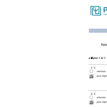
Ref
p�gina 1 de 1
1 / 2
seleciona
para impr
2 / 2
seleciona
para impr