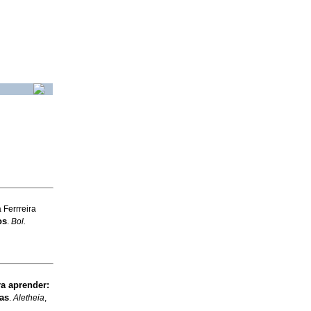
Ferrreira
os
.
Bol.
a aprender
:
as
.
Aletheia
,