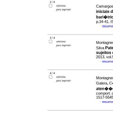
2 / 4
seleciona
Camargos,
para imprimir
iniciais
bari�tri
p.34-41. 
resumo
·
3 / 4
seleciona
Montagner
para imprimir
Pat
Silva
sujeitos
2013, vol.
resumo
·
4 / 4
seleciona
Montagner
para imprimir
Galera, 
aten��o
comport. 
1517-554
resumo
·