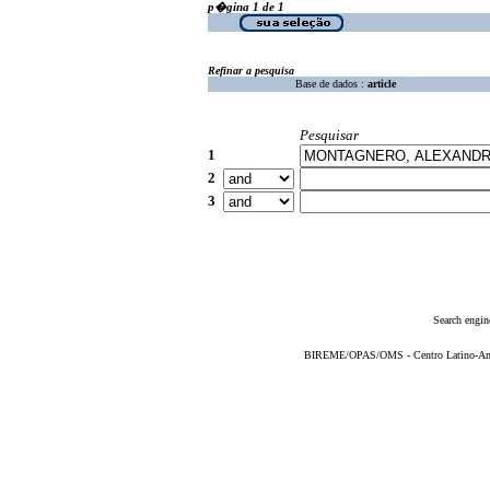
p�gina 1 de 1
Refinar a pesquisa
Base de dados :
article
Pesquisar
1
2
3
Search engin
BIREME/OPAS/OMS - Centro Latino-Ame