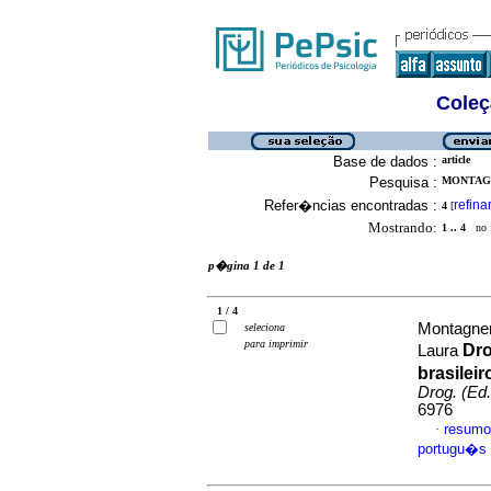
Coleç
Base de dados :
article
Pesquisa :
MONTAGN
Refer�ncias encontradas :
refina
4
[
Mostrando:
1 .. 4
no f
p�gina 1 de 1
1 / 4
Montagner
seleciona
para imprimir
Dr
Laura
brasileir
Drog. (Ed.
6976
resumo
·
portugu�s