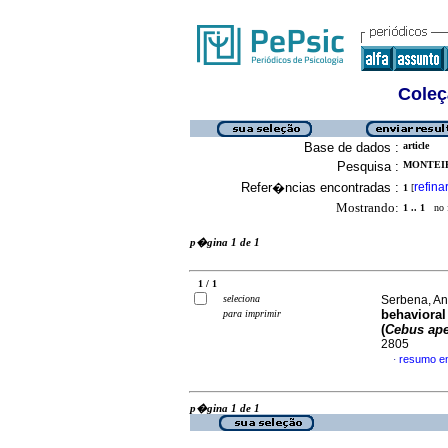
Coleç
Base de dados :
article
Pesquisa :
MONTEIR
Refer�ncias encontradas :
refina
1
[
Mostrando:
1 .. 1
no f
p�gina 1 de 1
1 / 1
seleciona
Serbena, An
behavioral
para imprimir
(
Cebus
ape
2805
resumo e
·
p�gina 1 de 1