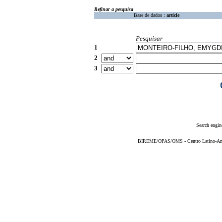
Refinar a pesquisa
Base de dados :
article
Pesquisar
1
2
3
Search engin
BIREME/OPAS/OMS - Centro Latino-Ame