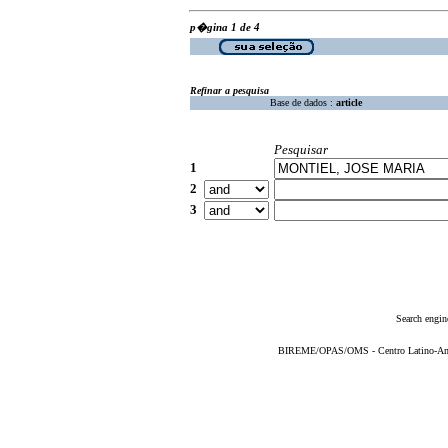
p�gina 1 de 4
Refinar a pesquisa
Base de dados :
article
Pesquisar
1
2
3
Search engin
BIREME/OPAS/OMS - Centro Latino-Ame