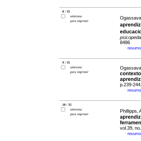
8 / 35
seleciona
Ogassavar
para imprimir
aprendi
educacio
psicopeda
8486
resumo
·
9 / 35
seleciona
Ogassavar
para imprimir
contexto
aprendi
p.239-244
resumo
·
10 / 35
seleciona
Phillipps,
para imprimir
aprendi
ferramen
vol.39, n
resumo
·