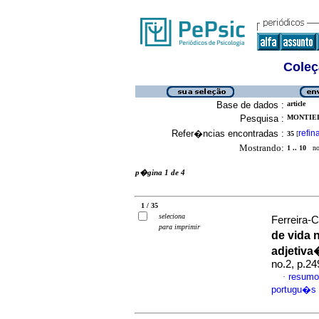
Coleç
Base de dados :
article
Pesquisa :
MONTIEL,
Refer�ncias encontradas :
refin
35
[
Mostrando:
1 .. 10
no 
p�gina 1 de 4
1 / 35
seleciona
Ferreira-C
para imprimir
de vida 
adjetiva
no.2, p.2
resumo
·
portugu�s