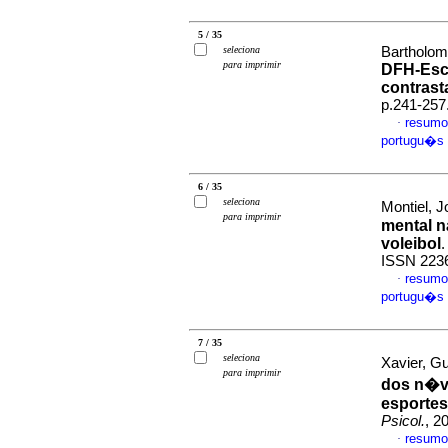
5 / 35
seleciona
Bartholome
para imprimir
DFH-Esca
contrast
p.241-257
resumo
·
portugu�s
6 / 35
seleciona
Montiel, J
para imprimir
mental 
voleibol
ISSN 223
resumo
·
portugu�s
7 / 35
seleciona
Xavier, Gu
para imprimir
dos n�ve
esportes
Psicol.
, 2
resumo
·