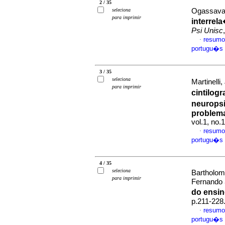
2 / 35
seleciona
Ogassavar
para imprimir
interrel
Psi Unisc
resumo
·
portugu�s
3 / 35
seleciona
Martinelli
para imprimir
cintilog
neurops
problem
vol.1, no
resumo
·
portugu�s
4 / 35
seleciona
Bartholom
para imprimir
Fernando
do ensi
p.211-228
resumo
·
portugu�s