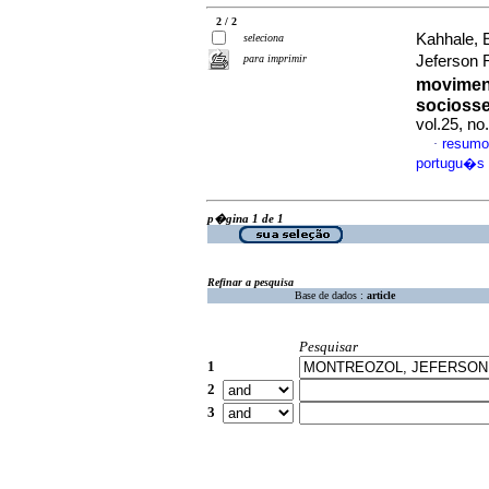
2 / 2
Kahhale, 
seleciona
para imprimir
Jeferson
moviment
socioss
vol.25, n
resumo
·
portugu�s
p�gina 1 de 1
Refinar a pesquisa
Base de dados :
article
Pesquisar
1
2
3