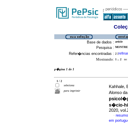
Coleç
Base de dados :
article
Pesquisa :
MONTREO
Refer�ncias encontradas :
refina
2
[
Mostrando:
1 .. 2
no f
p�gina 1 de 1
1 / 2
seleciona
Kahhale, 
para imprimir
Alonso da
psicol�
s�cio-hi
2020, vol
resumo
·
em portug