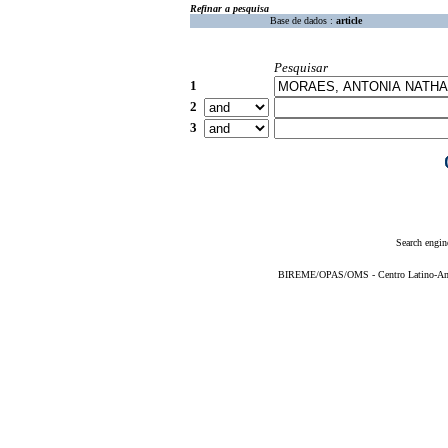
Refinar a pesquisa
Base de dados :
article
Pesquisar
1
2
3
Search engin
BIREME/OPAS/OMS - Centro Latino-Ame