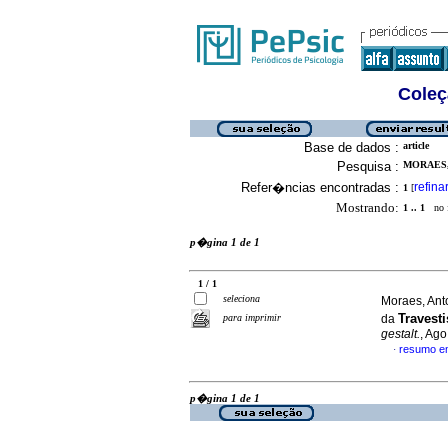
Coleç
Base de dados :
article
Pesquisa :
MORAES,
Refer�ncias encontradas :
refina
1
[
Mostrando:
1 .. 1
no f
p�gina 1 de 1
1 / 1
seleciona
Moraes, Ant
Travest
para imprimir
da
gestalt.
, Ag
resumo e
·
p�gina 1 de 1