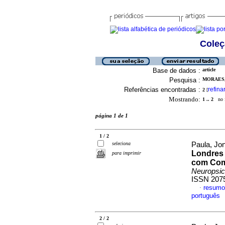
Coleç
Base de dados :
article
Pesquisa :
MORAES,
Referências encontradas :
refina
2
[
Mostrando:
1 .. 2
no f
página 1 de 1
1 / 2
seleciona
Paula, Jon
Londres 
para imprimir
com Com
Neuropsic
ISSN 207
resumo
·
português
2 / 2