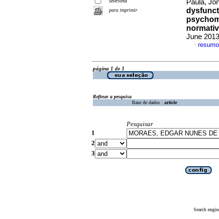
seleciona
Paula, Jon
dysfunct
para imprimir
psychome
normative
June 2013
resumo
·
página 1 de 1
Refinar a pesquisa
Base de dados :
article
Pesquisar
1
2
3
Search engin