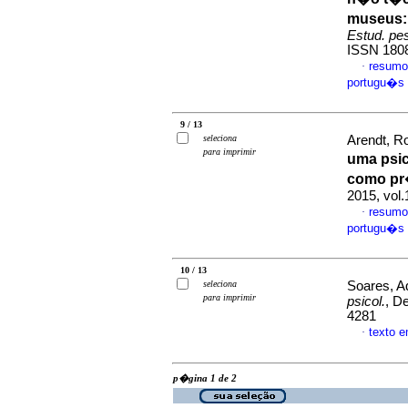
museus: 
Estud. pes
ISSN 180
resumo
·
portugu�s
9 / 13
seleciona
Arendt, R
para imprimir
uma psi
como pr�
2015, vol
resumo
·
portugu�s
10 / 13
seleciona
Soares, A
para imprimir
psicol.
, D
4281
texto 
·
p�gina 1 de 2