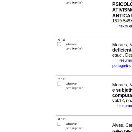
para imprimir
PSICOLO
ATIVISM
ANTICA
1519-549
texto 
·
6 / 13
seleciona
Moraes, M
para imprimir
deficient
educ.
, De
resumo
·
portugu�s
7 / 13
seleciona
Moraes, M
para imprimir
e subjet
computa
vol.12, n
resumo
·
8 / 13
seleciona
Alves, Ca
para imprimir
n�o t�cn