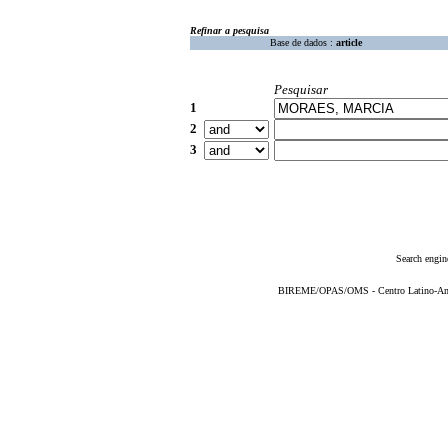
Refinar a pesquisa
Base de dados :
article
Pesquisar
1
2
3
Search engin
BIREME/OPAS/OMS - Centro Latino-Ame