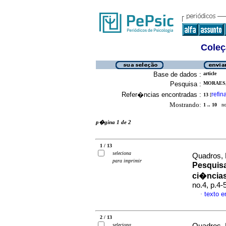
Coleç
Base de dados :
article
Pesquisa :
MORAES,
Refer�ncias encontradas :
refin
13
[
Mostrando:
1 .. 10
no 
p�gina 1 de 2
1 / 13
seleciona
Quadros, L
para imprimir
Pesquisa
ci�ncia
no.4, p.4
texto 
·
2 / 13
seleciona