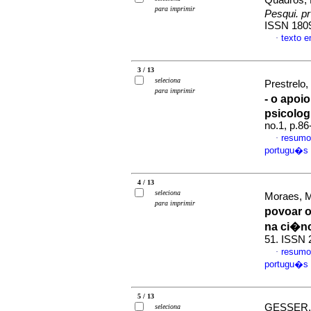
Quadros, L
para imprimir
Pesqui. p
ISSN 180
texto 
·
3 / 13
seleciona
Prestrelo,
para imprimir
- o apo
psicolog
no.1, p.8
resumo
·
portugu�s
4 / 13
seleciona
Moraes, M
para imprimir
povoar 
na ci�n
51. ISSN 
resumo
·
portugu�s
5 / 13
GESSER,
seleciona