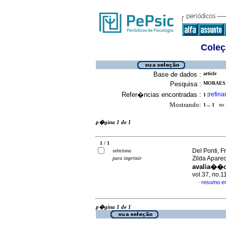
Coleç
Base de dados :
article
Pesquisa :
MORAES, 
Refer�ncias encontradas :
refina
1
[
Mostrando:
1 .. 1
no f
p�gina 1 de 1
1 / 1
Del Ponti, F
seleciona
Zilda Apare
para imprimir
avalia��o
vol.37, no.
resumo e
·
p�gina 1 de 1