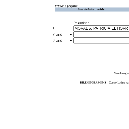
Refinar a pesquisa
Base de dados :
article
Pesquisar
1
2
3
Search engin
BIREME/OPAS/OMS - Centro Latino-Ame