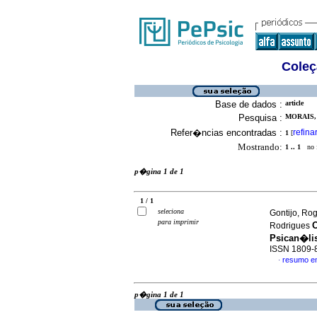
Coleç
Base de dados :
article
Pesquisa :
MORAIS,
Refer�ncias encontradas :
refina
1
[
Mostrando:
1 .. 1
no f
p�gina 1 de 1
1 / 1
seleciona
Gontijo, R
para imprimir
O
Rodrigues
Psican�li
ISSN 1809-
resumo e
·
p�gina 1 de 1