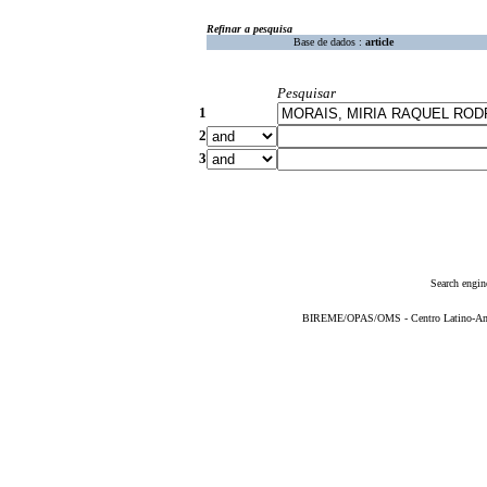
Refinar a pesquisa
Base de dados :
article
Pesquisar
1
2
3
Search engin
BIREME/OPAS/OMS - Centro Latino-Ame