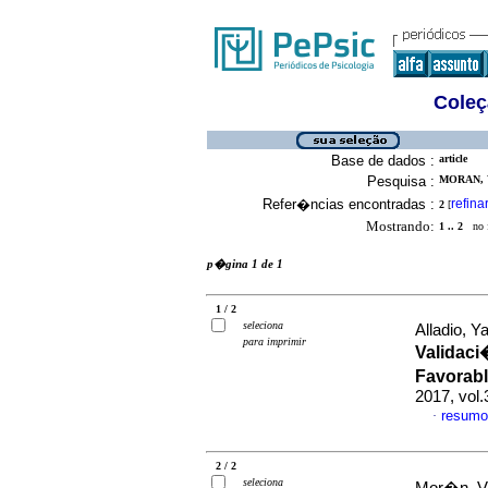
Coleç
Base de dados :
article
Pesquisa :
MORAN, V
Refer�ncias encontradas :
refina
2
[
Mostrando:
1 .. 2
no f
p�gina 1 de 1
1 / 2
seleciona
Alladio, 
para imprimir
Validaci
Favorabl
2017, vol
resumo
·
2 / 2
seleciona