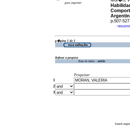
Mor�n, Val
para imprimir
Habilida
Comporta
Argentin
p.507-527
resumo
·
p�gina 1 de 1
Refinar a pesquisa
Base de dados :
article
Pesquisar
1
2
3
Search engin