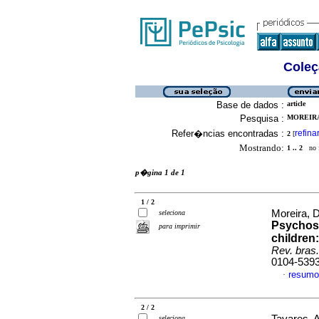
Coleç
Base de dados :
article
Pesquisa :
MOREIRA,
Refer�ncias encontradas :
refina
2
[
Mostrando:
1 .. 2
no f
p�gina 1 de 1
1 / 2
Moreira, 
seleciona
Psychoso
para imprimir
children
Rev. bras
0104-539
resumo
·
2 / 2
seleciona