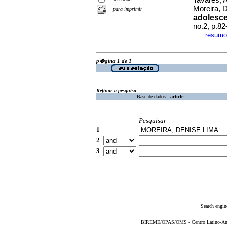
Tavares, A
Moreira, 
para imprimir
adolesce
no.2, p.8
resumo
·
p�gina 1 de 1
Refinar a pesquisa
Base de dados :
article
Pesquisar
1
2
3
Search engin
BIREME/OPAS/OMS - Centro Latino-Ame