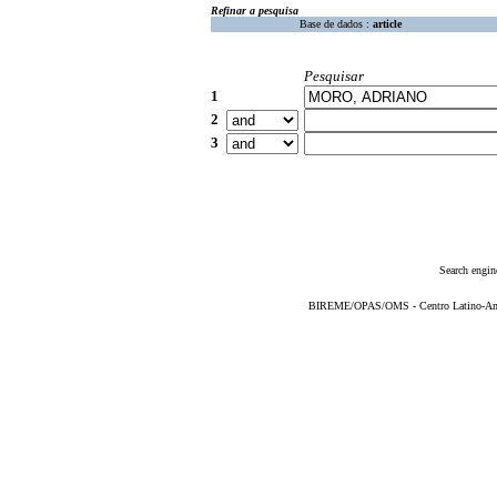
Refinar a pesquisa
Base de dados :
article
Pesquisar
1
2
3
Search engin
BIREME/OPAS/OMS - Centro Latino-Ame