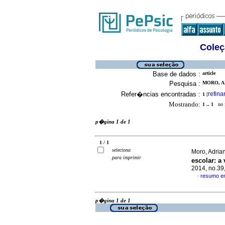
Coleç
Base de dados :
article
Pesquisa :
MORO, AD
Refer�ncias encontradas :
refina
1
[
Mostrando:
1 .. 1
no f
p�gina 1 de 1
1 / 1
seleciona
Moro, Adria
para imprimir
escolar
:
a 
2014, no.39
resumo e
·
p�gina 1 de 1