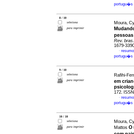
portugu�s
8 / 10
Moura, Cy
seleciona
Mudando
para imprimir
pessoas 
Rev. bras.
1679-339
resumo
·
portugu�s
9 / 10
seleciona
Rafihi-Fer
para imprimir
em cria
psicolog
172. ISSN
resumo
·
portugu�s
10 / 10
Moura, Cy
seleciona
O 
para imprimir
Mattos
com pai