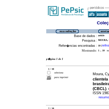
Coleç
Base de dados :
article
Pesquisa :
MOURA, 
Refer�ncias encontradas :
refin
10
[
Mostrando:
1 .. 10
no 
p�gina 1 de 1
1 / 10
seleciona
Moura, Cy
para imprimir
clientel
brasileir
(CBCL)
.
ISSN 198
resumo
·
2 / 10