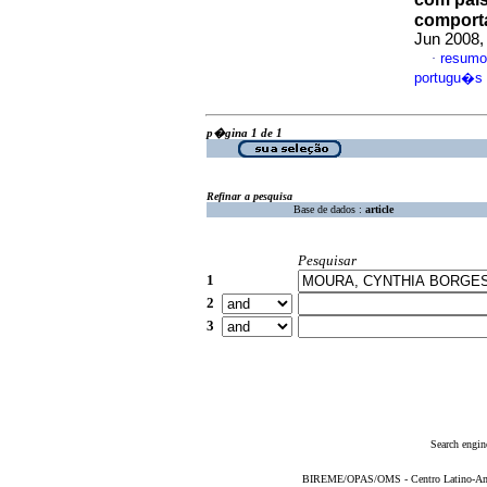
comporta
Jun 2008,
resumo
·
portugu�s
p�gina 1 de 1
Refinar a pesquisa
Base de dados :
article
Pesquisar
1
2
3
Search engin
BIREME/OPAS/OMS - Centro Latino-Ame