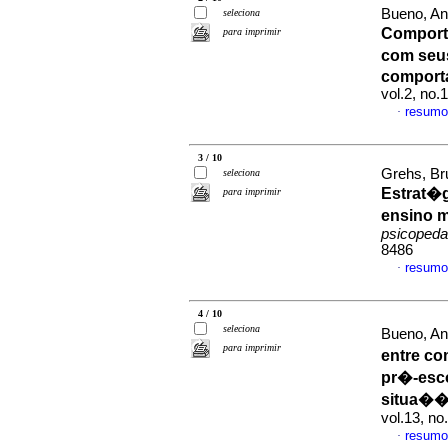
Bueno, An
seleciona
Comport
para imprimir
com seus
comport
vol.2, no.
resumo
·
3 / 10
Grehs, Br
seleciona
Estrat�g
para imprimir
ensino 
psicopeda
8486
resumo
·
4 / 10
seleciona
Bueno, Ann
para imprimir
entre c
pr�-esc
situa��
vol.13, no
resumo
·