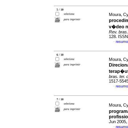
5 / 10
seleciona
Moura, Cy
para imprimir
procedi
v�deo n
Rev. bras.
128. ISSN
resumo
·
6 / 10
Moura, Cyn
seleciona
Direcio
para imprimir
terap�u
bras. ter.
1517-554
resumo
·
7 / 10
seleciona
Moura, Cy
para imprimir
program
profissi
Jun 2005, 
resumo
·