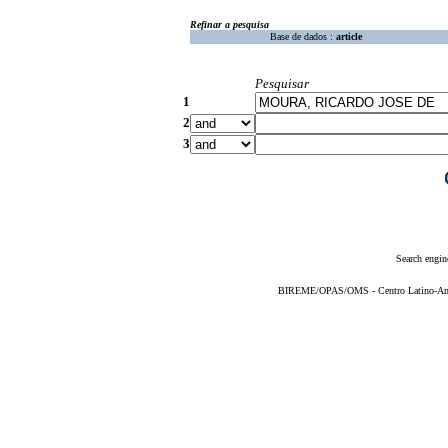
Refinar a pesquisa
Base de dados :
article
Pesquisar
1
2
3
Search engin
BIREME/OPAS/OMS - Centro Latino-Ame