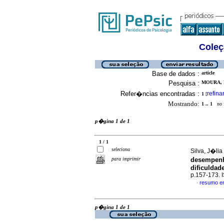
Coleç
Base de dados :
article
Pesquisa :
MOURA, 
Refer�ncias encontradas :
refina
1
[
Mostrando:
1 .. 1
no f
p�gina 1 de 1
1 / 1
seleciona
Silva, J�lia
para imprimir
desempenh
dificuldad
p.157-173.
resumo e
·
p�gina 1 de 1