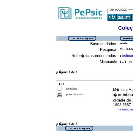
Coleç
Base de dados :
article
Pesquisa :
MUHLEN,
Refer�ncias encontradas :
refina
1
[
Mostrando:
1 .. 1
no f
p�gina 1 de 1
1 / 1
seleciona
M�hlen, Mar
para imprimir
� autoles
cidade do 
1808-5687
resumo e
·
p�gina 1 de 1