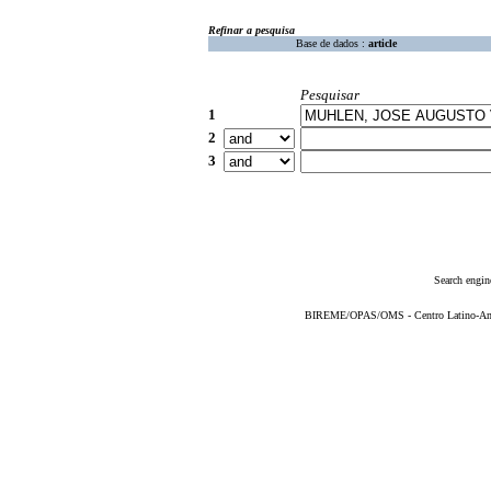
Refinar a pesquisa
Base de dados :
article
Pesquisar
1
2
3
Search engin
BIREME/OPAS/OMS - Centro Latino-Ame