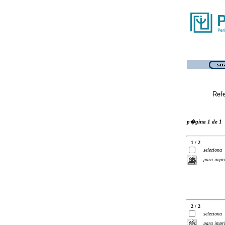
Ref
p�gina 1 de 1
1 / 2
seleciona
para impr
2 / 2
seleciona
para impr