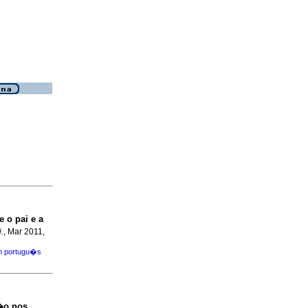
 o pai e a
.
, Mar 2011,
m portugu�s
�o nos