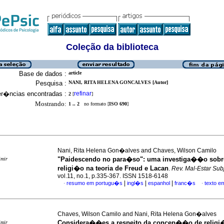
Coleção da biblioteca
Base de dados :
article
Pesquisa :
NANI, RITA HELENA GONCALVES [Autor]
er�ncias encontradas :
refinar
2
[
]
Mostrando:
1 .. 2
no formato [
ISO 690
]
Nani, Rita Helena Gon�alves and Chaves, Wilson Camilo
"Paidescendo no para�so"
:
uma investiga��o sobre
imir
religi�o na teoria de Freud e Lacan
.
Rev. Mal-Estar Subj
vol.11, no.1, p.335-367. ISSN 1518-6148
|
|
|
resumo em portugu�s
ingl�s
espanhol
franc�s
texto e
·
·
Chaves, Wilson Camilo and Nani, Rita Helena Gon�alves
Considera��es a respeito da concep��o de religi
imir