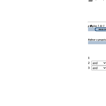
p�gina 1 de 1
Refinar a pesquis
1
2
3