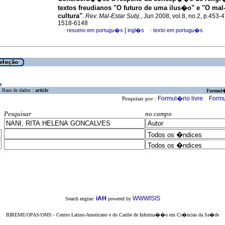
textos freudianos "O futuro de uma ilus�o" e "O mal-
cultura"
.
Rev. Mal-Estar Subj.
, Jun 2008, vol.8, no.2, p.453-
1518-6148
|
resumo em portugu�s
ingl�s
texto em portugu�s
·
·
a
Base de dados :
article
Formul
Formul�rio livre
Formu
Pesquisar por :
Pesquisar
no campo
iAH
WWWISIS
Search engine:
powered by
BIREME/OPAS/OMS - Centro Latino-Americano e do Caribe de Informa��o em Ci�ncias da Sa�de