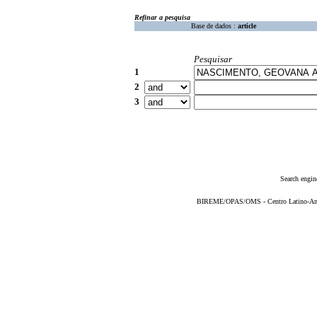
Refinar a pesquisa
Base de dados :
article
Pesquisar
1
2
3
Search engin
BIREME/OPAS/OMS - Centro Latino-Ame