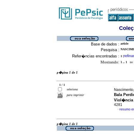
Coleç
Base de dados :
article
Pesquisa :
NASCIME
Refer�ncias encontradas :
refina
1
[
Mostrando:
1 .. 1
no f
p�gina 1 de 1
1 / 1
seleciona
Nascimento,
Bala Perd
para imprimir
Viol�ncia 
4281
resumo e
·
p�gina 1 de 1