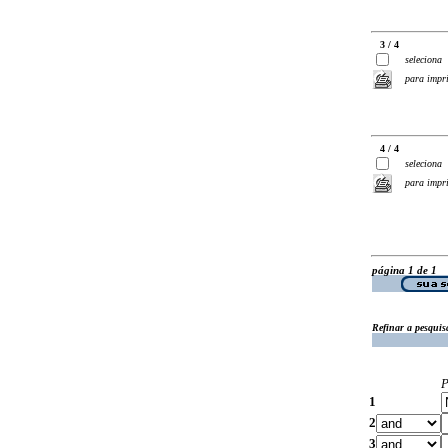
3 / 4
seleciona
para impr
4 / 4
seleciona
para impr
página 1 de 1
Refinar a pesquis
P
1
2
3