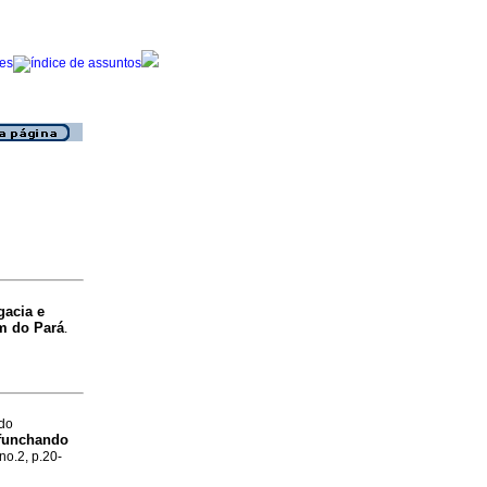
gacia e
m do Pará
.
ado
funchando
no.2, p.20-