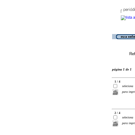
Ref
página 1 de 1
1 / 4
seleciona
para impr
2 / 4
seleciona
para impr