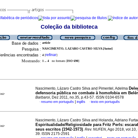
Coleção da biblioteca
Base de dados :
article
Pesquisa :
NASCIMENTO, LAZARO CASTRO SILVA [Autor]
erências encontradas :
refinar
4
[
]
Mostrando:
1 .. 4
no formato [
ISO 690
]
Dele
Nascimento, Lázaro Castro Silva and Pimentel, Adelma
defensoria pública no combate à homofobia em Belé
imir
Barbaroi
, Dez 2011, no.35, p.43-57. ISSN 0104-6578
|
resumo em português
inglês
texto em português
·
·
Nascimento, Lázaro Castro Silva and Holanda, Adriano Furt
Espiritualidade/Religiosidade para Fritz Perls
:
escara
imir
seus escritos (1942-1973)
.
Rev. NUFEN
, Ago 2018, vol.10, 
39. ISSN 2175-2591