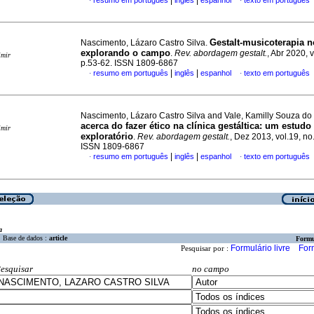
|
|
resumo em português
inglês
espanhol
texto em português
·
·
Gestalt-musicoterapia n
Nascimento, Lázaro Castro Silva.
explorando o campo
.
Rev. abordagem gestalt.
, Abr 2020, v
imir
p.53-62. ISSN 1809-6867
|
|
resumo em português
inglês
espanhol
texto em português
·
·
Nascimento, Lázaro Castro Silva and Vale, Kamilly Souza do
acerca do fazer ético na clínica gestáltica
:
um estudo
imir
exploratório
.
Rev. abordagem gestalt.
, Dez 2013, vol.19, no
ISSN 1809-6867
|
|
resumo em português
inglês
espanhol
texto em português
·
·
a
Base de dados :
article
Formu
Formulário livre
For
Pesquisar por :
esquisar
no campo