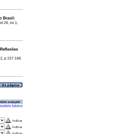
o Brasil
:
ol.26, no.1,
Reflexões
.2, p.157-166.
lário avançado
mulário básico