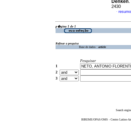
Denken
.
2430
resumo
·
p�gina 1 de 1
Refinar a pesquisa
Base de dados :
article
Pesquisar
1
2
3
Search engin
BIREME/OPAS/OMS - Centro Latino-Ame