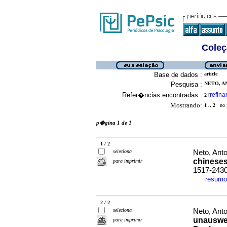
Coleç
Base de dados :
article
Pesquisa :
NETO, A
Refer�ncias encontradas :
refina
2
[
Mostrando:
1 .. 2
no f
p�gina 1 de 1
1 / 2
seleciona
Neto, Anto
chinese
para imprimir
1517-243
resumo
·
2 / 2
seleciona
Neto, Anto
unauswei
para imprimir