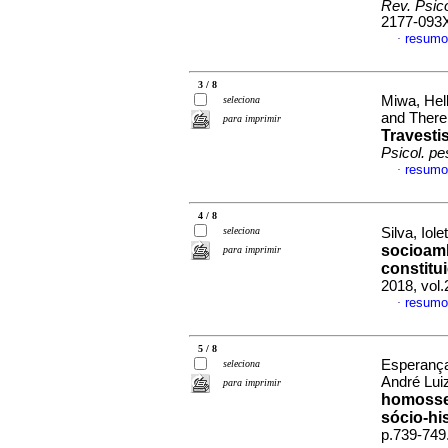
Rev. Psic
2177-093
resumo
·
3 / 8
Miwa, Hel
seleciona
and Ther
para imprimir
Travesti
Psicol. pe
resumo
·
4 / 8
seleciona
Silva, Iole
socioamb
para imprimir
constitui
2018, vol
resumo
·
5 / 8
Esperança,
seleciona
André Lu
para imprimir
homosse
sócio-hi
p.739-749