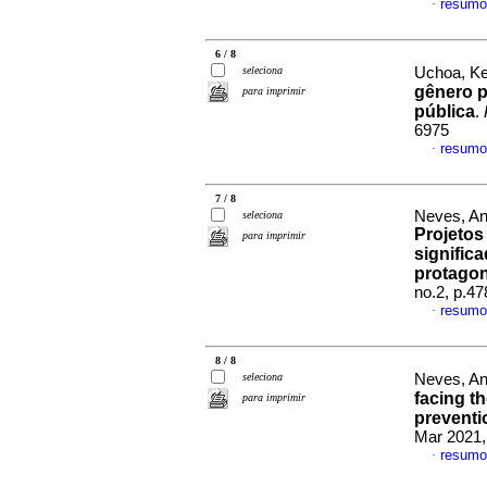
resumo
·
6 / 8
seleciona
Uchoa, Kel
gênero p
para imprimir
pública
.
6975
resumo
·
7 / 8
Neves, An
seleciona
Projetos
para imprimir
signific
protago
no.2, p.4
resumo
·
8 / 8
seleciona
Neves, An
facing t
para imprimir
preventi
Mar 2021,
resumo
·