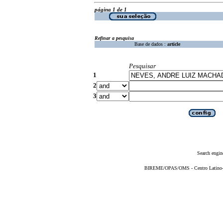
página 1 de 1
Refinar a pesquisa
Base de dados :
article
Pesquisar
1
2
3
Search engin
BIREME/OPAS/OMS - Centro Latino-Am