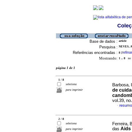
Coleç
Base de dados :
article
Pesquisa :
NEVES, 
Referências encontradas :
refina
8
[
Mostrando:
1 .. 8
no f
página 1 de 1
1 / 8
seleciona
Barbosa, I
de cuida
para imprimir
candomb
vol.39, n
resumo
·
2 / 8
Ferreira,
seleciona
Aids
das
para imprimir