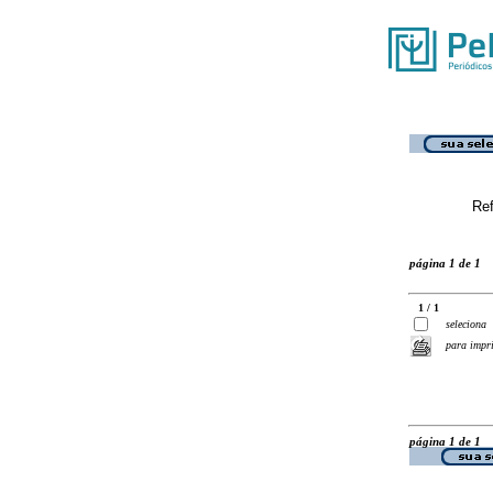
Ref
página 1 de 1
1 / 1
seleciona
para impr
página 1 de 1