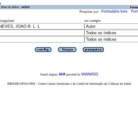
a
Base de dados :
article
Formu
Formulário livre
For
Pesquisar por :
esquisar
no campo
iAH
WWWISIS
Search engine:
powered by
BIREME/OPAS/OMS - Centro Latino-Americano e do Caribe de Informação em Ciências da Saúde