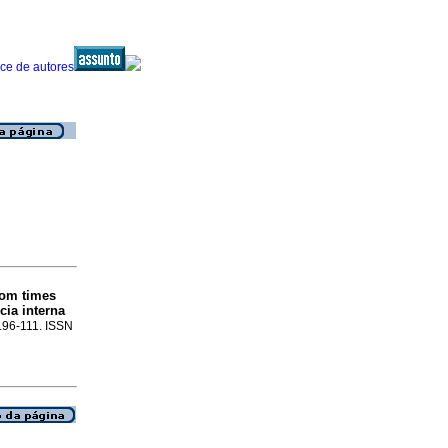
com times
cia interna
p.96-111. ISSN