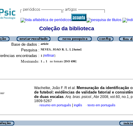
Coleção da biblioteca
Base de dados :
article
Pesquisa :
NEVES, JOAO R. L. L [Autor]
erências encontradas :
refinar
1
[
]
Mostrando:
1 .. 1
no formato [
ISO 690
]
Mensuração da identificação 
Wachelke, João F. R et al.
de futebol
:
evidências de validade fatorial e consistên
imir
de duas escalas
.
Arq. bras. psicol.
, Abr 2008, vol.60, no.1, 
1809-5267
|
resumo em português
inglês
texto em português
·
·