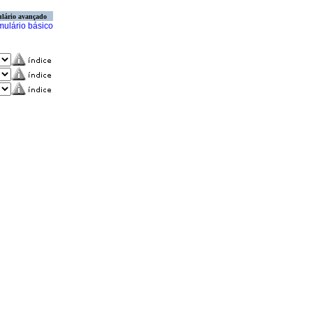
lário avançado
mulário básico