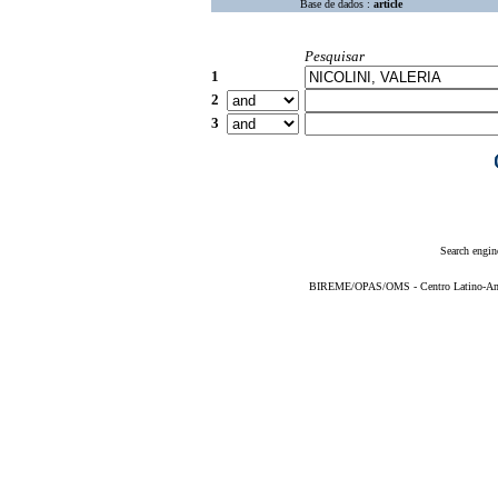
Base de dados :
article
Pesquisar
1
2
3
Search engin
BIREME/OPAS/OMS - Centro Latino-Ame