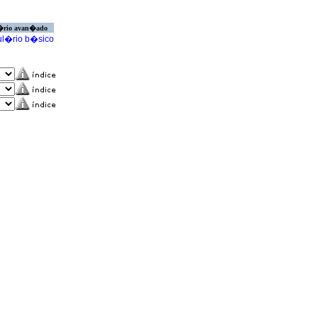
�rio avan�ado
l�rio b�sico