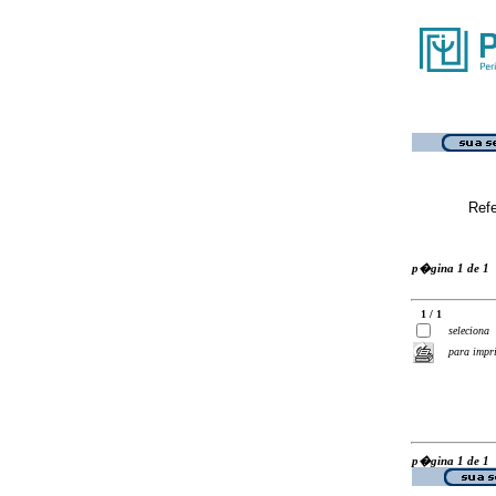
Ref
p�gina 1 de 1
1 / 1
seleciona
para impr
p�gina 1 de 1