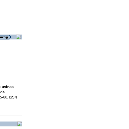
 usinas
 da
55-66. ISSN