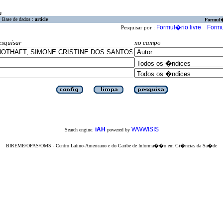
a
Base de dados :
article
Formul
Formul�rio livre
Formu
Pesquisar por :
esquisar
no campo
iAH
WWWISIS
Search engine:
powered by
BIREME/OPAS/OMS - Centro Latino-Americano e do Caribe de Informa��o em Ci�ncias da Sa�de