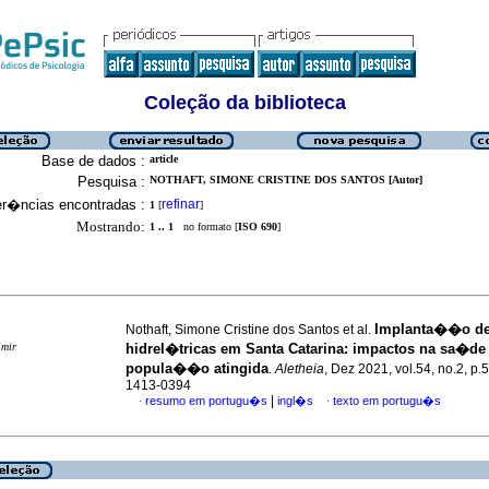
Coleção da biblioteca
Base de dados :
article
Pesquisa :
NOTHAFT, SIMONE CRISTINE DOS SANTOS [Autor]
er�ncias encontradas :
refinar
1
[
]
Mostrando:
1 .. 1
no formato [
ISO 690
]
Implanta��o de
Nothaft, Simone Cristine dos Santos et al.
imir
hidrel�tricas em Santa Catarina
:
impactos na sa�de
popula��o atingida
.
Aletheia
, Dez 2021, vol.54, no.2, p.
1413-0394
|
resumo em portugu�s
ingl�s
texto em portugu�s
·
·