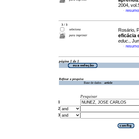
2004, vol
resumo
·
3 / 3
seleciona
Rosário, P
eficácia
para imprimir
educ.
, Ju
resumo
·
página 1 de 1
Refinar a pesquisa
Base de dados :
article
Pesquisar
1
2
3