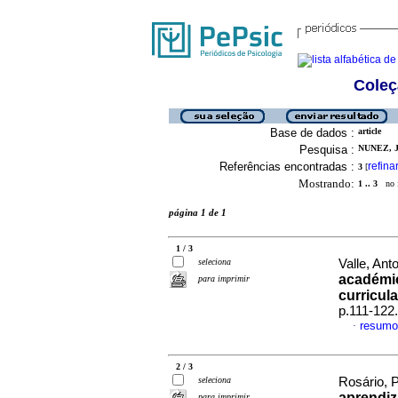
Coleç
Base de dados :
article
Pesquisa :
NUNEZ, J
Referências encontradas :
refina
3
[
Mostrando:
1 .. 3
no f
página 1 de 1
1 / 3
seleciona
Valle, Anto
académic
para imprimir
curricul
p.111-122
resumo
·
2 / 3
seleciona
Rosário, P
aprendi
para imprimir