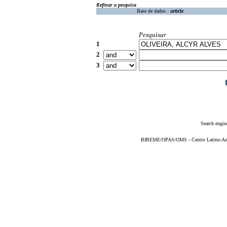
Refinar a pesquisa
Base de dados :
article
Pesquisar
1
2
3
Search engin
BIREME/OPAS/OMS - Centro Latino-Ame