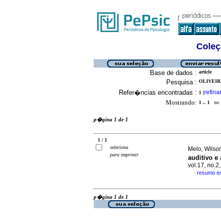
Coleç
Base de dados :
article
Pesquisa :
OLIVEIRA
Refer�ncias encontradas :
refina
1
[
Mostrando:
1 .. 1
no f
p�gina 1 de 1
1 / 1
seleciona
Melo, Wilson
para imprimir
auditivo e
vol.17, no.
resumo e
·
p�gina 1 de 1