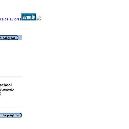
 school
escimento
2