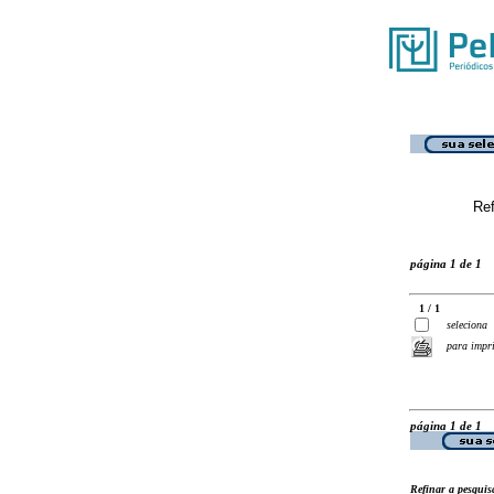
Ref
página 1 de 1
1 / 1
seleciona
para impr
página 1 de 1
Refinar a pesquis