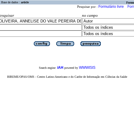
Base de dados :
article
Formu
Formulário livre
For
Pesquisar por :
esquisar
no campo
iAH
WWWISIS
Search engine:
powered by
BIREME/OPAS/OMS - Centro Latino-Americano e do Caribe de Informação em Ciências da Saúde