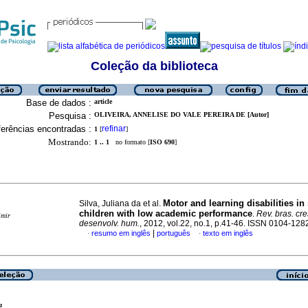
Coleção da biblioteca
Base de dados :
article
Pesquisa :
OLIVEIRA, ANNELISE DO VALE PEREIRA DE [Autor]
erências encontradas :
refinar
1
[
]
Mostrando:
1 .. 1
no formato [
ISO 690
]
Motor and learning disabilities in
Silva, Juliana da et al.
children with low academic performance
.
Rev. bras. cr
imir
desenvolv. hum.
, 2012, vol.22, no.1, p.41-46. ISSN 0104-128
|
resumo em inglês
português
texto em inglês
·
·
a