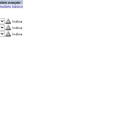
lário avançado
mulário básico