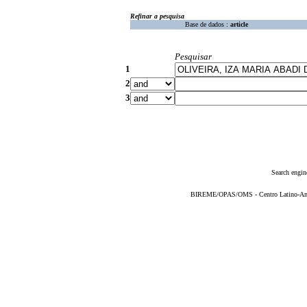
Refinar a pesquisa
Base de dados :
article
Pesquisar
1
2
3
Search engin
BIREME/OPAS/OMS - Centro Latino-Ame