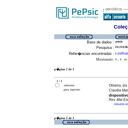
Coleç
Base de dados :
article
Pesquisa :
OLIVEIRA
Refer�ncias encontradas :
refina
1
[
Mostrando:
1 .. 1
no f
p�gina 1 de 1
1 / 1
Oliveira, Iz
seleciona
para imprimir
Claudia Ma
dispositi
Rev. Mal-Est
resumo e
·
p�gina 1 de 1