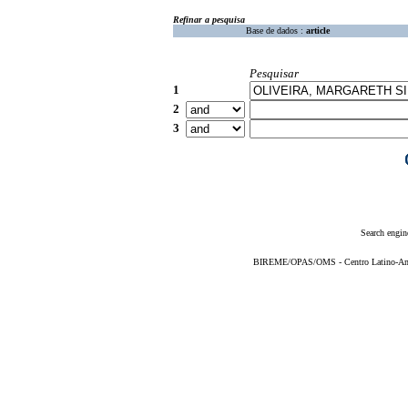
Refinar a pesquisa
Base de dados :
article
Pesquisar
1
2
3
Search engin
BIREME/OPAS/OMS - Centro Latino-Ame