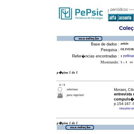
Coleç
Base de dados :
article
Pesquisa :
OLIVEIR
Refer�ncias encontradas :
refina
1
[
Mostrando:
1 .. 1
no f
p�gina 1 de 1
1 / 1
seleciona
Moraes, Cib
entrevista
para imprimir
compuls�o
p.154-167.
resumo e
·
p�gina 1 de 1