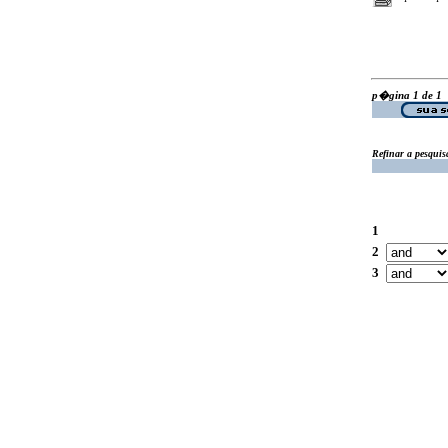
p�gina 1 de 1
Refinar a pesquis
1
2
3