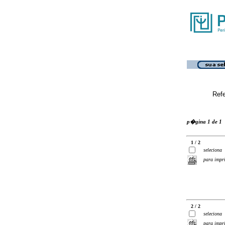
Ref
p�gina 1 de 1
1 / 2
seleciona
para impr
2 / 2
seleciona
para impr