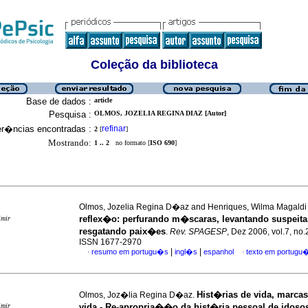
Coleção da biblioteca
Base de dados :
article
Pesquisa :
OLMOS, JOZELIA REGINA DIAZ [Autor]
er�ncias encontradas :
refinar
2
[
]
Mostrando:
1 .. 2
no formato [
ISO 690
]
Olmos, Jozelia Regina D�az and Henriques, Wilma Magald
reflex�o
:
perfurando m�scaras, levantando suspeita
imir
resgatando paix�es
.
Rev. SPAGESP
, Dez 2006, vol.7, no.
ISSN 1677-2970
|
|
resumo em portugu�s
ingl�s
espanhol
texto em portugu
·
·
Hist�rias de vida, marca
Olmos, Joz�lia Regina D�az.
imir
vida - Re-apropria��o da hist�ria pessoal de idoso