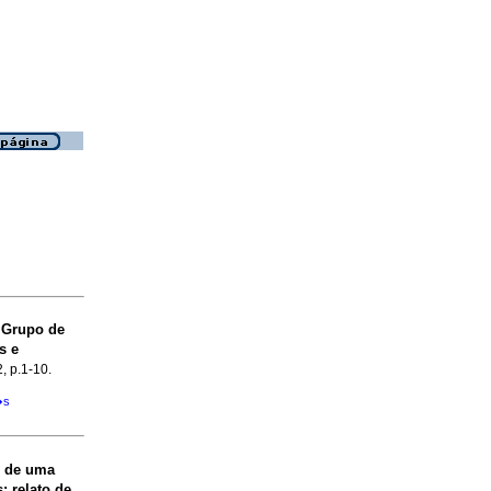
Grupo de
i
s e
2, p.1-10.
�s
s de uma
s
:
relato de