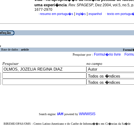
uma experi�ncia
.
Rev. SPAGESP
, Dez 2004, vol.5, no.5, 
1677-2970
|
|
resumo em portugu�s
ingl�s
espanhol
texto em portugu
·
·
a
Base de dados :
article
Formul
Formul�rio livre
Formu
Pesquisar por :
Pesquisar
no campo
iAH
WWWISIS
Search engine:
powered by
BIREME/OPAS/OMS - Centro Latino-Americano e do Caribe de Informa��o em Ci�ncias da Sa�de