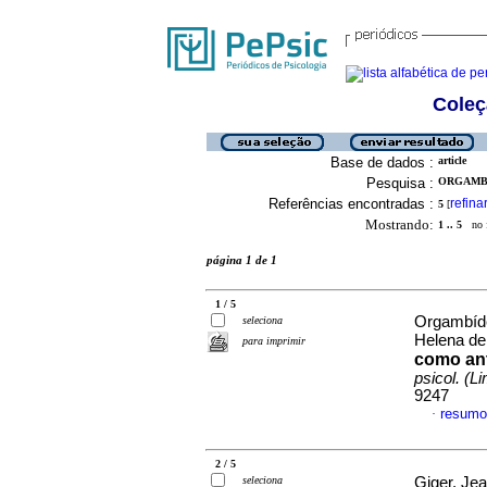
Coleç
Base de dados :
article
Pesquisa :
ORGAMBI
Referências encontradas :
refina
5
[
Mostrando:
1 .. 5
no f
página 1 de 1
1 / 5
Orgambíde
seleciona
Helena d
para imprimir
como ant
psicol. (L
9247
resumo
·
2 / 5
seleciona
Giger, Jea