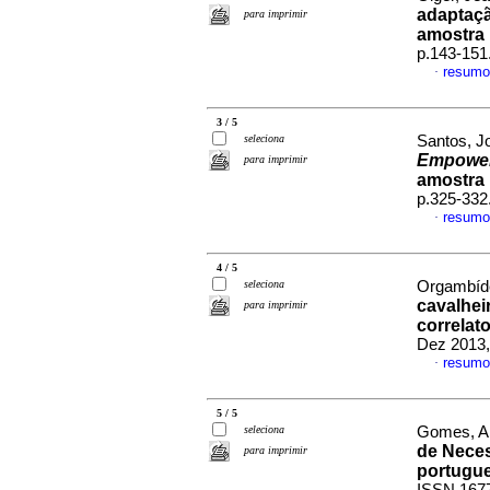
adaptaçã
para imprimir
amostra
p.143-151
resumo
·
3 / 5
seleciona
Santos, Jo
Empowe
para imprimir
amostra
p.325-332
resumo
·
4 / 5
seleciona
Orgambíde
cavalhei
para imprimir
correlat
Dez 2013,
resumo
·
5 / 5
seleciona
Gomes, Al
de Nece
para imprimir
portugu