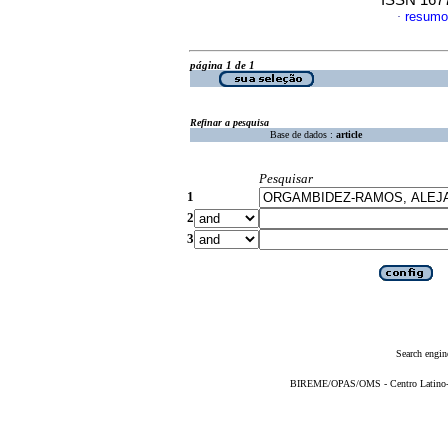
ISSN 167
resumo
·
página 1 de 1
Refinar a pesquisa
Base de dados :
article
Pesquisar
1
2
3
Search engin
BIREME/OPAS/OMS - Centro Latino-Am