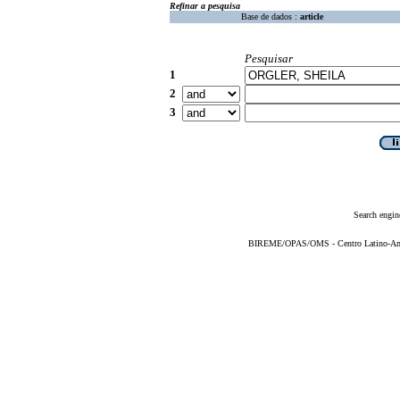
Refinar a pesquisa
Base de dados :
article
Pesquisar
1
2
3
Search engin
BIREME/OPAS/OMS - Centro Latino-Ame