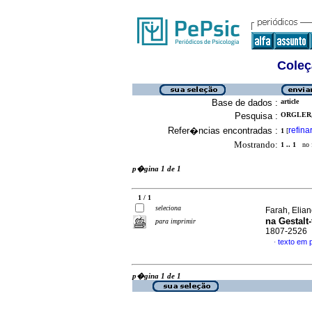
Coleç
Base de dados :
article
Pesquisa :
ORGLER, 
Refer�ncias encontradas :
refina
1
[
Mostrando:
1 .. 1
no f
p�gina 1 de 1
1 / 1
seleciona
Farah, Elian
na Gestalt-
para imprimir
1807-2526
texto em
·
p�gina 1 de 1