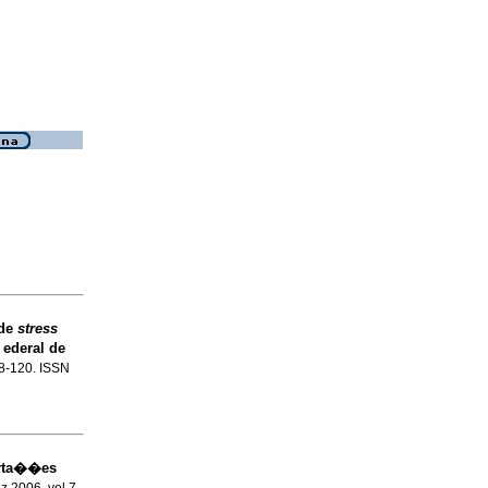
 de
stress
 ederal de
08-120. ISSN
erta��es