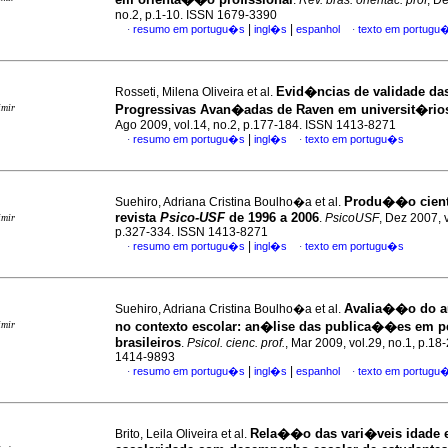
.
Rev. bras. orientac. prof
, De
no.2, p.1-10. ISSN 1679-3390
|
|
resumo em portugu�s
ingl�s
espanhol
texto em portugu
·
·
Evid�ncias de validade das
Rosseti, Milena Oliveira et al.
imir
Progressivas Avan�adas de Raven em universit�rio
Ago 2009, vol.14, no.2, p.177-184. ISSN 1413-8271
|
resumo em portugu�s
ingl�s
texto em portugu�s
·
·
Produ��o cient
Suehiro, Adriana Cristina Boulho�a et al.
revista
Psico-USF
de 1996 a 2006
.
PsicoUSF
, Dez 2007, v
imir
p.327-334. ISSN 1413-8271
|
resumo em portugu�s
ingl�s
texto em portugu�s
·
·
Avalia��o do a
Suehiro, Adriana Cristina Boulho�a et al.
imir
no contexto escolar
:
an�lise das publica��es em p
brasileiros
.
Psicol. cienc. prof.
, Mar 2009, vol.29, no.1, p.18
1414-9893
|
|
resumo em portugu�s
ingl�s
espanhol
texto em portugu
·
·
Rela��o das vari�veis idade 
Brito, Leila Oliveira et al.