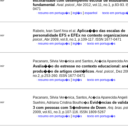
escolaridade com desempenho escolar de estudantes
imir
fundamental
.
Aval. psicol.
, Abr 2012, vol.11, no.1, p.83-93.
0471
|
|
resumo em portugu�s
ingl�s
espanhol
texto em portugu
·
·
Aplica��o das escalas de
Rabelo, Ivan Sant' Ana et al.
personalidade EFS e EFEx no contexto organizaciona
imir
psicol.
, Abr 2009, vol.8, no.1, p.109-117. ISSN 1677-0471
|
resumo em portugu�s
ingl�s
texto em portugu�s
·
·
Pacanaro, Silvia Ver�nica and Santos, Ac�cia Aparecida An
Avalia��o do estresse no contexto educacional
:
an�
imir
produ��o de artigos cient�ficos
.
Aval. psicol.
, Dez 200
no.2, p.253-260. ISSN 1677-0471
|
resumo em portugu�s
ingl�s
texto em portugu�s
·
·
Pacanaro, Silvia Ver�nica, Santos, Ac�cia Aparecida Angeli
Evid�ncias de valid
imir
Suehiro, Adriana Cristina Boulho�a
3 com pessoas com S�ndrome de Down
.
Arq. bras. psi
2009, vol.61, no.3, p.107-116. ISSN 1809-5267
|
resumo em portugu�s
ingl�s
texto em portugu�s
·
·