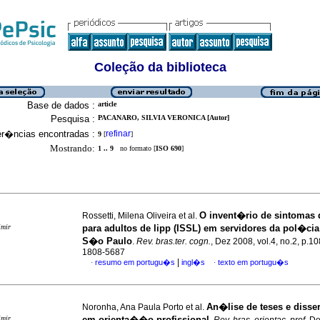
Coleção da biblioteca
Base de dados :
article
Pesquisa :
PACANARO, SILVIA VERONICA [Autor]
er�ncias encontradas :
refinar
9
[
]
Mostrando:
1 .. 9
no formato [
ISO 690
]
O invent�rio de sintomas
Rossetti, Milena Oliveira et al.
imir
para adultos de lipp (ISSL) em servidores da pol�cia
S�o Paulo
.
Rev. bras.ter. cogn.
, Dez 2008, vol.4, no.2, p.1
1808-5687
|
resumo em portugu�s
ingl�s
texto em portugu�s
·
·
An�lise de teses e diss
Noronha, Ana Paula Porto et al.
imir
em orienta��o profissional