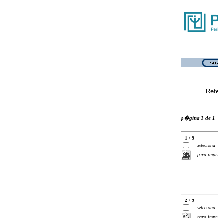
Ref
p�gina 1 de 1
1 / 9
seleciona
para impr
2 / 9
seleciona
para impr