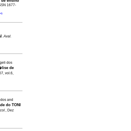
 de ensino
 ISSN 1677-
�s
l
.
Aval.
geli dos
lise de
7, vol.6,
 dos and
ade do TONI
col.
, Dez