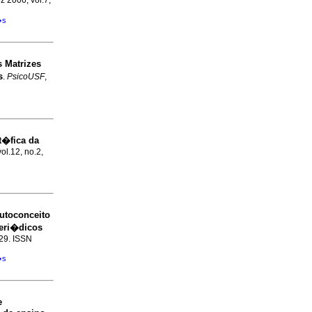
z 2006, vol.7,
�s
 Matrizes
s
.
PsicoUSF
,
�fica da
ol.12, no.2,
utoconceito
eri�dicos
-29. ISSN
�s
e