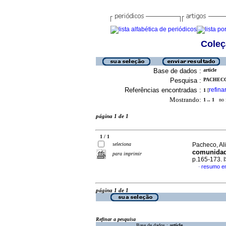
Coleç
Base de dados :
article
Pesquisa :
PACHECO
Referências encontradas :
refina
1
[
Mostrando:
1 .. 1
no f
página 1 de 1
1 / 1
seleciona
Pacheco, Al
comunidad
para imprimir
p.165-173.
resumo e
·
página 1 de 1
Refinar a pesquisa
Base de dados :
article