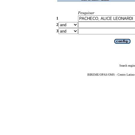
Pesquisar
1
2
3
Search engin
BIREME/OPAS/OMS - Centro Latino-Am