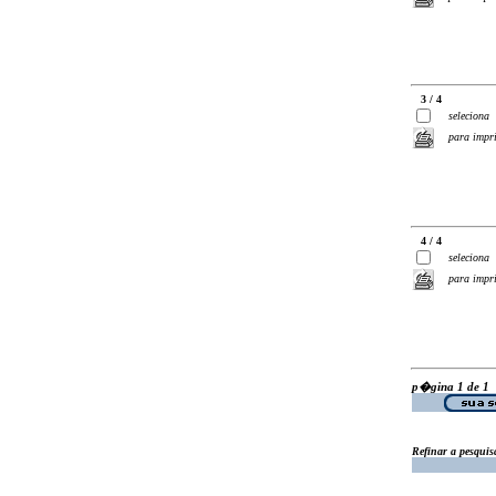
3 / 4
seleciona
para impr
4 / 4
seleciona
para impr
p�gina 1 de 1
Refinar a pesquis