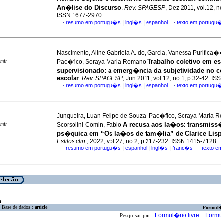
An�lise do Discurso
.
Rev. SPAGESP
, Dez 2011, vol.12, n
ISSN 1677-2970
|
|
resumo em portugu�s
ingl�s
espanhol
texto em portugu
·
·
Nascimento, Aline Gabriela A. do, Garcia, Vanessa Purifica
Trabalho coletivo em e
imir
Pac�fico, Soraya Maria Romano
supervisionado
:
a emerg�ncia da subjetividade no c
escolar
.
Rev. SPAGESP
, Jun 2011, vol.12, no.1, p.32-42. I
|
|
resumo em portugu�s
ingl�s
espanhol
texto em portugu
·
·
Junqueira, Luan Felipe de Souza, Pac�fico, Soraya Maria 
A recusa aos la�os: transmis
imir
Scorsolini-Comin, Fabio
ps�quica em “Os la�os de fam�lia” de Clarice Lisp
Estilos clin.
, 2022, vol.27, no.2, p.217-232. ISSN 1415-7128
|
|
|
resumo em portugu�s
espanhol
ingl�s
franc�s
texto e
·
·
a
Base de dados :
article
Formul
Formul�rio livre
Formu
Pesquisar por :