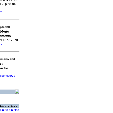
o.2, p.68-84.
�s
��o and
st�gio
ontexto
SSN 1677-2970
�s
Romano and
s�o
ector
.
m portugu�s
�rio avan�ado
l�rio b�sico