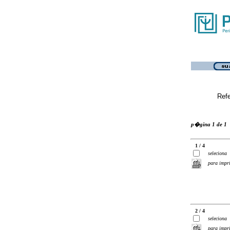
Ref
p�gina 1 de 1
1 / 4
seleciona
para impr
2 / 4
seleciona
para impr