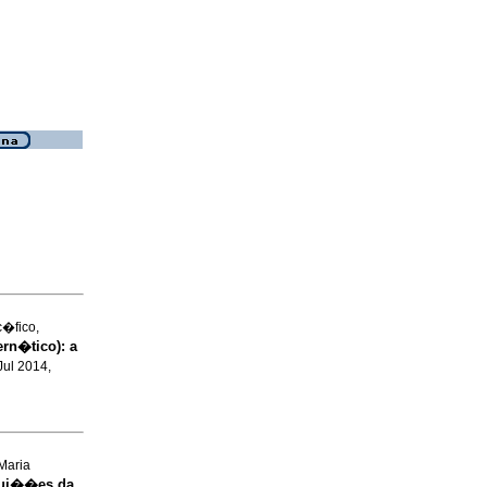
c�fico,
ern�tico)
:
a
 Jul 2014,
Maria
bui��es da