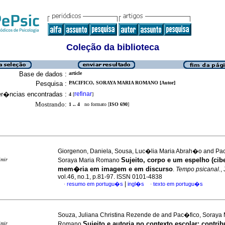
Coleção da biblioteca
Base de dados :
article
Pesquisa :
PACIFICO, SORAYA MARIA ROMANO [Autor]
er�ncias encontradas :
refinar
4
[
]
Mostrando:
1 .. 4
no formato [
ISO 690
]
Giorgenon, Daniela, Sousa, Luc�lia Maria Abrah�o and Pa
Sujeito, corpo e um espelho (cib
imir
Soraya Maria Romano
mem�ria em imagem e em discurso
.
Tempo psicanal.
,
vol.46, no.1, p.81-97. ISSN 0101-4838
|
resumo em portugu�s
ingl�s
texto em portugu�s
·
·
Souza, Juliana Christina Rezende de and Pac�fico, Soraya 
Sujeito e autoria no contexto escolar
:
contri
imir
Romano