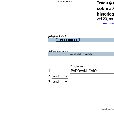
para imprimir
Tradu��
sobre a
historio
vol.20, n
resumo
·
p�gina 1 de 1
Refinar a pesquisa
Base de dados :
article
Pesquisar
1
2
3
Search engin