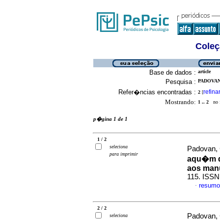
Coleç
Base de dados :
article
Pesquisa :
PADOVAN,
Refer�ncias encontradas :
refina
2
[
Mostrando:
1 .. 2
no f
p�gina 1 de 1
1 / 2
seleciona
Padovan, 
para imprimir
aqu�m d
aos man
115. ISSN
resumo
·
2 / 2
Padovan, 
seleciona