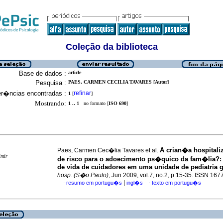
Coleção da biblioteca
Base de dados :
article
Pesquisa :
PAES, CARMEN CECILIA TAVARES [Autor]
er�ncias encontradas :
refinar
1
[
]
Mostrando:
1 .. 1
no formato [
ISO 690
]
A crian�a hospitali
Paes, Carmen Cec�lia Tavares et al.
imir
de risco para o adoecimento ps�quico da fam�lia?
de vida de cuidadores em uma unidade de pediatria g
hosp. (S�o Paulo)
, Jun 2009, vol.7, no.2, p.15-35. ISSN 16
|
resumo em portugu�s
ingl�s
texto em portugu�s
·
·