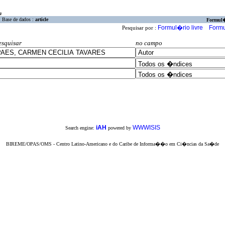
a
Base de dados :
article
Formul
Formul�rio livre
Formu
Pesquisar por :
esquisar
no campo
iAH
WWWISIS
Search engine:
powered by
BIREME/OPAS/OMS - Centro Latino-Americano e do Caribe de Informa��o em Ci�ncias da Sa�de