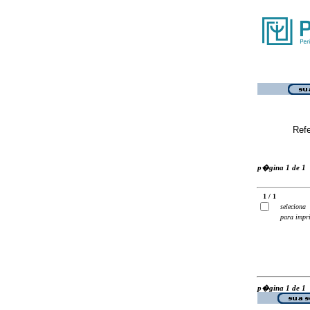
Ref
p�gina 1 de 1
1 / 1
seleciona
para impr
p�gina 1 de 1