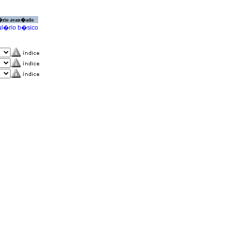
�rio avan�ado
l�rio b�sico