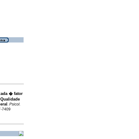
zada � fator
:
Qualidade
eral
.
Psicol.
77-7409