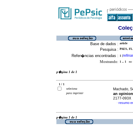
Coleç
Base de dados :
article
Pesquisa :
PAES, FL
Refer�ncias encontradas :
refina
1
[
Mostrando:
1 .. 1
no f
p�gina 1 de 1
1 / 1
seleciona
Machado, Se
para imprimir
an opinion
2177-093X
resumo e
·
p�gina 1 de 1