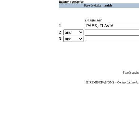
Refinar a pesquisa
Base de dados :
article
Pesquisar
1
2
3
Search engin
BIREME/OPAS/OMS - Centro Latino-Ame