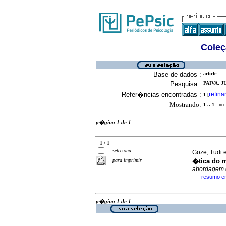
Coleç
Base de dados :
article
Pesquisa :
PAIVA, J
Refer�ncias encontradas :
refina
1
[
Mostrando:
1 .. 1
no f
p�gina 1 de 1
1 / 1
seleciona
Goze, Tudi e
para imprimir
�tica do m
abordagem g
resumo e
·
p�gina 1 de 1