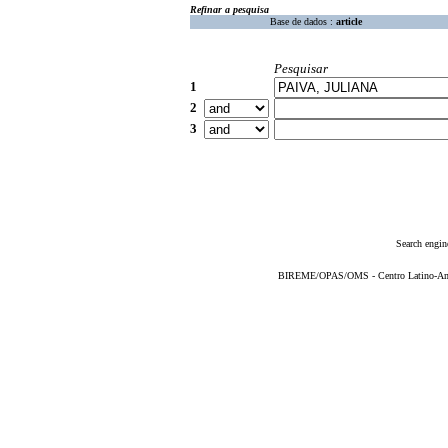
Refinar a pesquisa
Base de dados :
article
Pesquisar
1
2
3
Search engin
BIREME/OPAS/OMS - Centro Latino-Ame