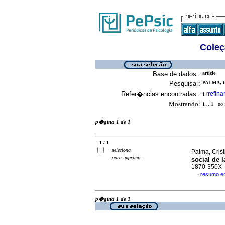
Coleç
Base de dados :
article
Pesquisa :
PALMA, C
Refer�ncias encontradas :
refina
1
[
Mostrando:
1 .. 1
no f
p�gina 1 de 1
1 / 1
seleciona
Palma, Crist
para imprimir
social de l
1870-350X
resumo e
·
p�gina 1 de 1