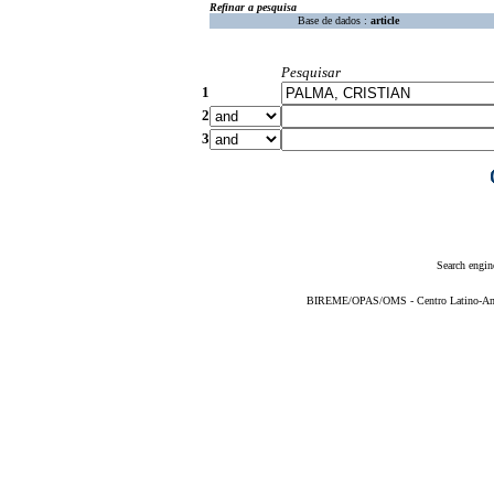
Refinar a pesquisa
Base de dados :
article
Pesquisar
1
2
3
Search engin
BIREME/OPAS/OMS - Centro Latino-Ame