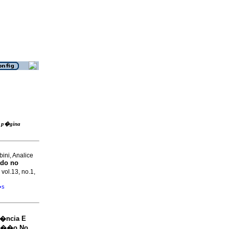
ra p�gina
ini, Analice
ado no
 vol.13, no.1,
�s
i�ncia E
ta��o No