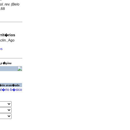
ol. rev. (Belo
1168
rrit�rios
clin.
, Ago
�s
ra p�gina
�rio avan�ado
l�rio b�sico