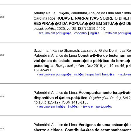
Adamy, Paula Em�lia, Palombini, Analice de Lima and Simio
imir
RODAS E NARRATIVAS SOBRE O DIREI
Carolina Rios
RESPIRA��O DA POPULA��O EM SITUA��O DE
psicol. pol�t.
, 2025, vol.25. ISSN 1519-549X
|
|
resumo em portugu�s
espanhol
ingl�s
texto em portugu
·
·
Szuchman, Karine Shamash, Lazzarotto, Gislei Domingas R
imir
Constru��o de testemunho
Palombini, Analice de Lima
viol�ncia de estado
:
exerc�cio pol�tico da forma
psicologia
.
Rev. psicol. pol�t.
, Dez 2019, vol.19, no.46, p
1519-549X
|
|
|
resumo em portugu�s
ingl�s
espanhol
franc�s
texto e
·
·
Acompanhamento terap�uti
Palombini, Analice de Lima.
imir
dispositivo cl�nico-pol�tico
.
Psyche (Sao Paulo)
, Set 
no.18, p.115-127. ISSN 1415-1138
|
resumo em ingl�s
ingl�s
texto em portugu�s
·
·
Vertigens de uma psican�li
Palombini, Analice de Lima.
imir
aberto: a cidade. Contribui��es do acompanhamen