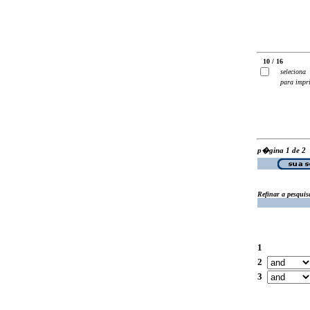
10 / 16
seleciona
para impr
p�gina 1 de 2
Refinar a pesquis
1
2
3