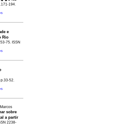
p.171-194.
�s
de e
o Rio
p.53-75. ISSN
�s
e
 p.33-52.
�s
, Marcos
har sobre
l a partir
 ISSN 2238-