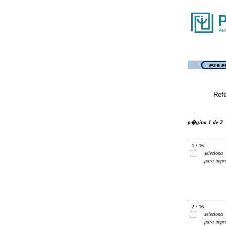
Ref
p�gina 1 de 2
1 / 16
seleciona
para impr
2 / 16
seleciona
para impr