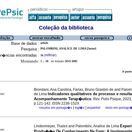
Coleção da biblioteca
Base de dados :
article
Pesquisa :
PALOMBINI, ANALICE DE LIMA [Autor]
er�ncias encontradas :
refinar
16
[
]
Mostrando:
1 .. 10
no formato [
ISO 690
]
ir pa
Brondani, Ana Carolina, Farias, Bruno Graebin de and Palomb
Indicadores qualitativos de processo e result
de Lima
imir
Acompanhamento Terap�utico
.
Rev. Polis Psique
, 2023,
p.121-142. ISSN 2238-152X
|
|
resumo em portugu�s
ingl�s
espanhol
texto em portugu
·
·
Exper
Lindenmeyer, Thales and Palombini, Analice de Lima
imir
Produ��o De Conhecimento Na Gam: A Implemen