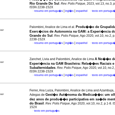
Rio Grande Do Sul
.
Rev. Polis Psique
, 2023, vol.13, no.3, 
ISSN 2238-152X
|
|
resumo em portugu�s
ingl�s
espanhol
texto em portugu
·
·
Produ��o de Grupalida
Palombini, Analice de Lima et al.
imir
Exerc�cios de Autonomia na GAM
:
a Experi�ncia d
Grande do Sul
.
Rev. Polis Psique
, Ago 2020, vol.10, no.2, 
2238-152X
|
|
resumo em portugu�s
ingl�s
espanhol
texto em portugu
·
·
A No��o d
Zanchet, Livia and Palombini, Analice de Lima
imir
Experi�ncia na GAM Brasileira
:
Rela��es Raciais e
Subalternidades
.
Rev. Polis Psique
, Ago 2020, vol.10, no.2,
ISSN 2238-152X
|
|
resumo em portugu�s
ingl�s
espanhol
texto em portugu
·
·
Ferrer, Ana Luiza, Palombini, Analice de Lima and Azambuja
imir
Gest�o Aut�noma da Medica��o
:
um ol
Adegas de
dez anos de produ��o participativa em sa�de menta
do Brasil
.
Rev. Polis Psique
, Ago 2020, vol.10, no.2, p.1-8.
152X
texto em portugu�s
·