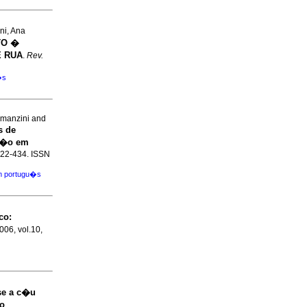
ni, Ana
TO �
 RUA
.
Rev.
�s
omanzini and
s de
��o em
.422-434. ISSN
m portugu�s
co
:
2006, vol.10,
se a c�u
to