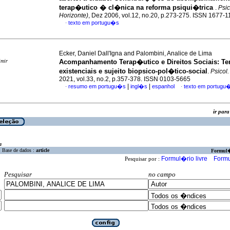
terap�utico � cl�nica na reforma psiqui�trica
.
Psic
Horizonte)
, Dez 2006, vol.12, no.20, p.273-275. ISSN 1677-
texto em portugu�s
·
Ecker, Daniel Dall'Igna and Palombini, Analice de Lima
imir
Acompanhamento Terap�utico e Direitos Sociais
:
Te
existenciais e sujeito biopsico-pol�tico-social
.
Psicol. 
2021, vol.33, no.2, p.357-378. ISSN 0103-5665
|
|
resumo em portugu�s
ingl�s
espanhol
texto em portugu
·
·
ir pa
a
Base de dados :
article
Formul
Formul�rio livre
Formu
Pesquisar por :
Pesquisar
no campo