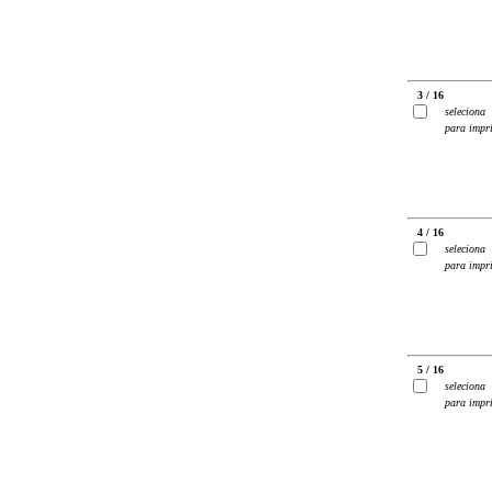
3 / 16
seleciona
para impr
4 / 16
seleciona
para impr
5 / 16
seleciona
para impr