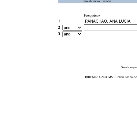
Base de dados :
article
Pesquisar
1
2
3
Search engin
BIREME/OPAS/OMS - Centro Latino-Ame