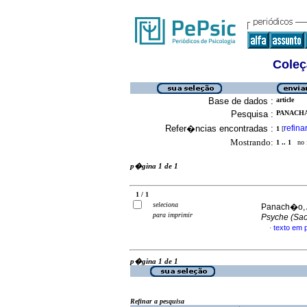
Coleç
Base de dados :
article
Pesquisa :
PANACHAO
Refer�ncias encontradas :
refina
1
[
Mostrando:
1 .. 1
no f
p�gina 1 de 1
1 / 1
seleciona
Panach�o, 
para imprimir
Psyche (Sao
texto em
·
p�gina 1 de 1
Refinar a pesquisa