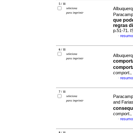
5 / 11
Albuquerqu
seleciona
para imprimir
Paracampo
que pode
regras d
p.51-71. 
resumo
·
6 / 11
seleciona
Albuquerqu
para imprimir
comport
comport
comport.
,
resumo
·
7 / 11
Paracampo
seleciona
para imprimir
and Fari
consequ�
comport.
,
resumo
·
8 / 11