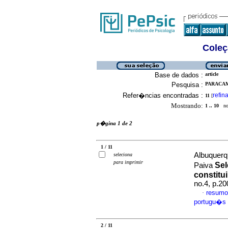
Coleç
Base de dados :
article
Pesquisa :
PARACAMP
Refer�ncias encontradas :
refina
11
[
Mostrando:
1 .. 10
no 
p�gina 1 de 2
1 / 11
Albuquerq
seleciona
para imprimir
Sel
Paiva
constitu
no.4, p.2
resumo
·
portugu�s
2 / 11