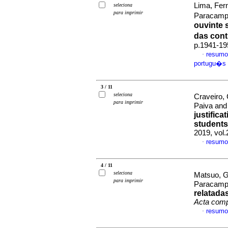
Lima, Fer
seleciona
para imprimir
Paracampo
ouvinte 
das con
p.1941-19
resumo
·
portugu�s
3 / 11
seleciona
Craveiro,
para imprimir
Paiva and
justifica
students
2019, vol
resumo
·
4 / 11
seleciona
Matsuo, G
para imprimir
Paracampo
relatada
Acta comp
resumo
·