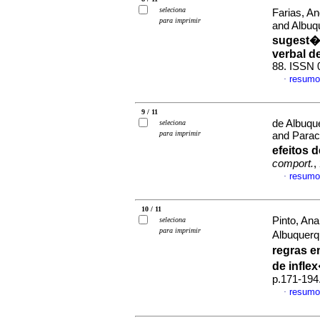
seleciona
Farias, A
para imprimir
and Albuq
sugest�
verbal d
88. ISSN 
resumo
·
9 / 11
de Albuqu
seleciona
para imprimir
and Parac
efeitos 
comport.
,
resumo
·
10 / 11
Pinto, An
seleciona
para imprimir
Albuquerq
regras e
de infle
p.171-194
resumo
·