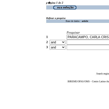
p�gina 1 de 2
Refinar a pesquisa
Base de dados :
article
Pesquisar
1
2
3
Search engin
BIREME/OPAS/OMS - Centro Latino-Ame