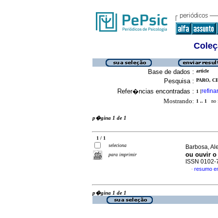
Coleç
Base de dados :
article
Pesquisa :
PARO, C
Refer�ncias encontradas :
refina
1
[
Mostrando:
1 .. 1
no f
p�gina 1 de 1
1 / 1
seleciona
Barbosa, Al
ou ouvir o 
para imprimir
ISSN 0102-
resumo e
·
p�gina 1 de 1