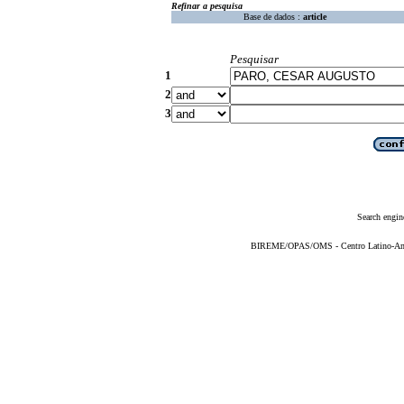
Refinar a pesquisa
Base de dados :
article
Pesquisar
1
2
3
Search engin
BIREME/OPAS/OMS - Centro Latino-Ame