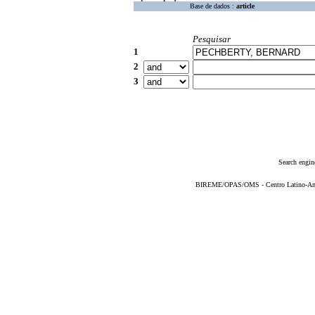
Base de dados :
article
Pesquisar
1
2
3
Search engin
BIREME/OPAS/OMS - Centro Latino-Ame