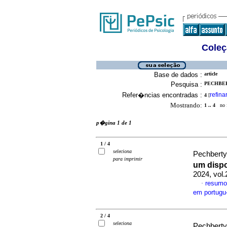
Coleç
Base de dados :
article
Pesquisa :
PECHBER
Refer�ncias encontradas :
refina
4
[
Mostrando:
1 .. 4
no f
p�gina 1 de 1
1 / 4
seleciona
Pechberty
para imprimir
um disp
2024, vol.
resumo
·
em portug
2 / 4
seleciona
Pechberty