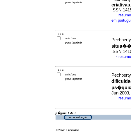
para imprimir
criativas
ISSN 141
resumo
·
em portug
3 / 4
seleciona
Pechberty
para imprimir
situa��
ISSN 141
resumo
·
4 / 4
seleciona
Pechberty
para imprimir
dificuld
ps�qui
Jun 2003,
resumo
·
p�gina 1 de 1
Refinar a pesquisa