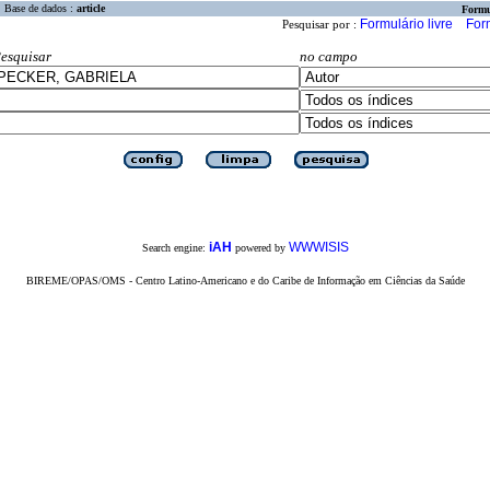
Base de dados :
article
Formu
Formulário livre
For
Pesquisar por :
esquisar
no campo
iAH
WWWISIS
Search engine:
powered by
BIREME/OPAS/OMS - Centro Latino-Americano e do Caribe de Informação em Ciências da Saúde