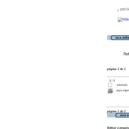
Ref
página 1 de 1
1 / 1
seleciona
para impr
página 1 de 1
Refinar a pesquis