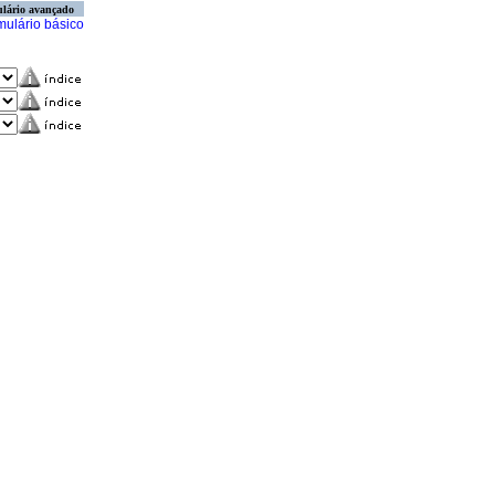
lário avançado
mulário básico