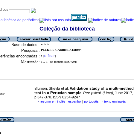
Coleção da biblioteca
Base de dados :
article
Pesquisa :
PECKER, GABRIELA [Autor]
erências encontradas :
refinar
1
[
]
Mostrando:
1 .. 1
no formato [
ISO 690
]
Validation study of a multi-method 
Blumen, Sheyla et al.
test in a Peruvian sample
.
Rev. psicol. (Lima)
, June 2017, 
imir
p.347-370. ISSN 0254-9247
|
|
resumo em inglês
espanhol
português
texto em inglês
·
·
a